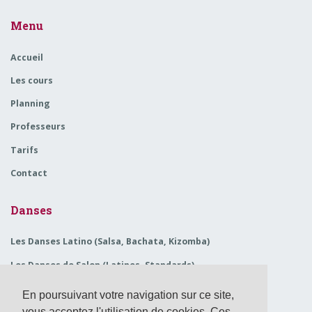
Menu
Accueil
Les cours
Planning
Professeurs
Tarifs
Contact
Danses
Les Danses Latino (Salsa, Bachata, Kizomba)
Les Danses de Salon (Latines, Standards)
Le Swing (Rock, West Coast Swing)
En poursuivant votre navigation sur ce site,
Tango argentin
vous acceptez l'utilisation de cookies. Ces